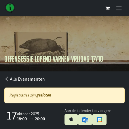
Overslaan naar inhoud
Oefensessie lopend varken vrijdag 17/10
Alle Evenementen
Registraties zijn
gesloten
Aan de kalender toevoegen:
17
oktober 2025
18:00
20:00