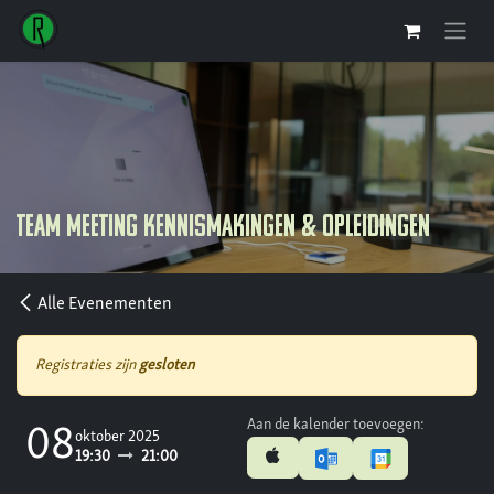
Overslaan naar inhoud
Team Meeting Kennismakingen & Opleidingen
Alle Evenementen
Registraties zijn
gesloten
Aan de kalender toevoegen:
08
oktober 2025
19:30
21:00