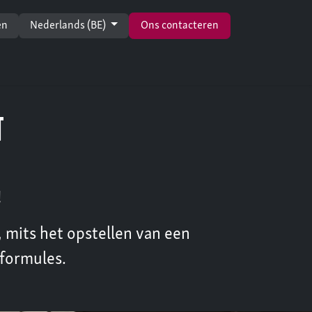
en
Nederlands (BE)
Ons contacteren
t
!
 mits het opstellen van een
 formules.