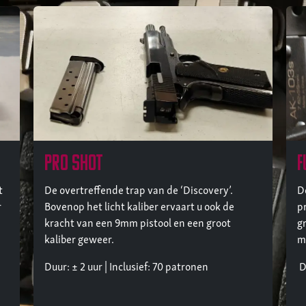
pro shot
f
t
De overtreffende trap van de ‘Discovery’.
D
r
Bovenop het licht kaliber ervaart u ook de
p
kracht van een 9mm pistool en een groot
g
kaliber geweer.
m
Duur: ± 2 uur | Inclusief: 70 patronen
Du