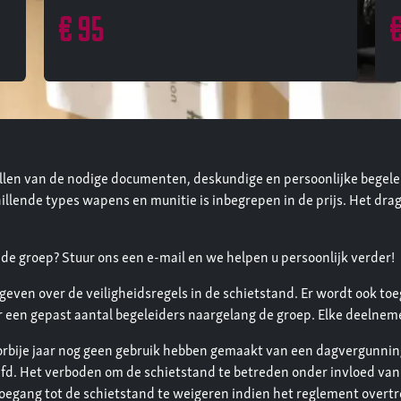
€ 95
€
ellen van de nodige documenten, deskundige en persoonlijke begel
illende types wapens en munitie is inbegrepen in de prijs. Het dra
 de groep? Stuur ons een e-mail en we helpen u persoonlijk verder!
egeven over de veiligheidsregels in de schietstand. Er wordt ook to
 een gepast aantal begeleiders naargelang de groep. Elke deelneme
oorbije jaar nog geen gebruik hebben gemaakt van een dagvergunnin
d. Het verboden om de schietstand te betreden onder invloed van a
oegang tot de schietstand te weigeren indien het reglement overtr