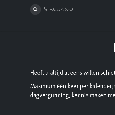
Overslaan naar inhoud
+32 51 79 63 63
Heeft u altijd al eens willen sch
Maximum één keer per kalenderjaa
dagvergunning, kennis maken met