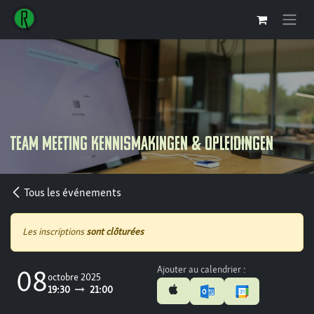
Se rendre au contenu
Team Meeting Kennismakingen & Opleidingen
Tous les événements
Les inscriptions
sont clôturées
Ajouter au calendrier :
08
octobre 2025
19:30
21:00