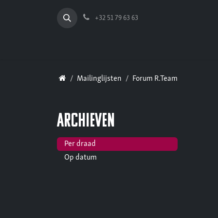
Overslaan naar inhoud
+32 51 79 63 63
Mailinglijsten
Forum R.Team
Archieven
Per draad
Op datum