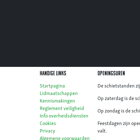
Handige links
openingsuren
Startpagina
De schietstanden zi
Lidmaatschappen
Op zaterdag is de s
Kennismakingen
Reglement veiligheid
Op zondag is de sch
Info overheidsdiensten
Cookies
Feestdagen zijn ope
Privacy
valt.
Algemene voorwaarden