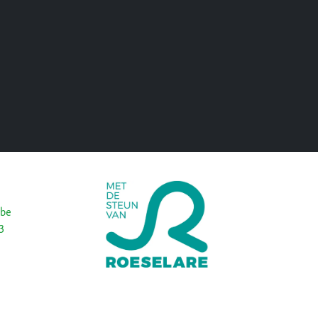
.be
3