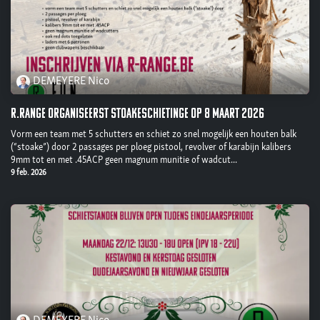
DEMEYERE Nico
R.Range organiseerst stoakeschietinge op 8 maart 2026
Vorm een team met 5 schutters en schiet zo snel mogelijk een houten balk
(“stoake”) door 2 passages per ploeg pistool, revolver of karabijn kalibers
9mm tot en met .45ACP geen magnum munitie of wadcut...
9 feb. 2026