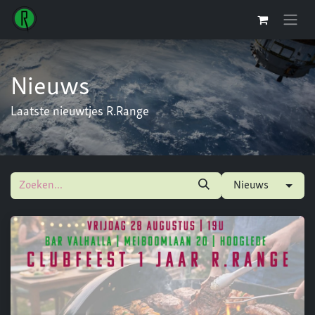
Overslaan naar inhoud
Nieuws
Laatste nieuwtjes R.Range
Nieuws