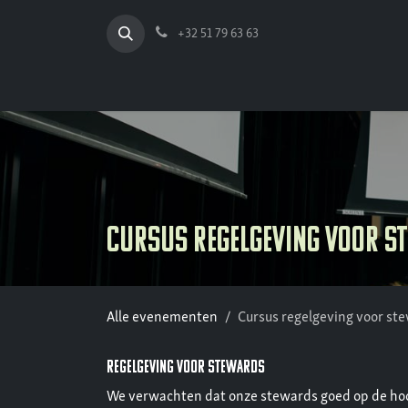
Overslaan naar inhoud
+32 51 79 63 63
Cursus regelgeving voor s
Alle evenementen
Cursus regelgeving voor st
regelgeving voor stewards
We verwachten dat onze stewards goed op de hoog