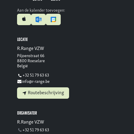
Aan de kalender toevoegen:
Locatie
R.Range VZW
Piljoenstraat 66
8800 Roeselare
België
+32 51 79 63 63
info@r-range.be
Routebeschrijving
Organisator
R.Range VZW
+32 51 79 63 63