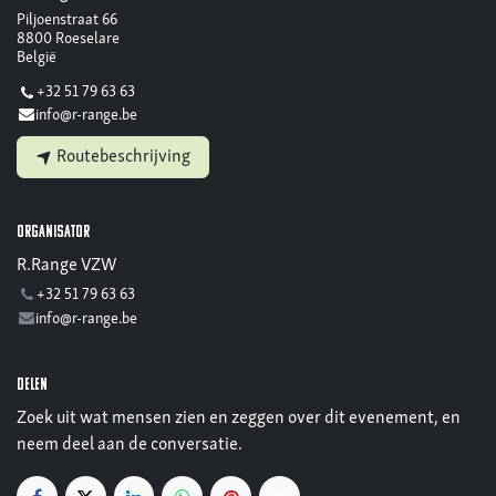
Piljoenstraat 66
8800 Roeselare
België
+32 51 79 63 63
info@r-range.be
Routebeschrijving
Organisator
R.Range VZW
+32 51 79 63 63
info@r-range.be
Delen
Zoek uit wat mensen zien en zeggen over dit evenement, en
neem deel aan de conversatie.