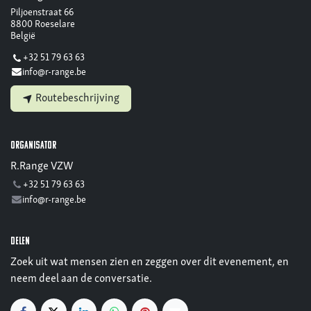
Piljoenstraat 66
8800 Roeselare
België
+32 51 79 63 63
info@r-range.be
Routebeschrijving
Organisator
R.Range VZW
+32 51 79 63 63
info@r-range.be
Delen
Zoek uit wat mensen zien en zeggen over dit evenement, en
neem deel aan de conversatie.