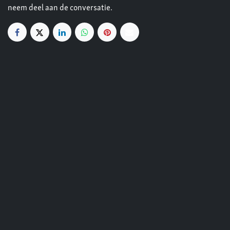
neem deel aan de conversatie.
Handige links
Startpagina
Lidmaatschappen
Kennismakingen
Reglement veiligheid
Info overheidsdiensten
Cookies
Privacy
Algemene voorwaarden
openingsuren