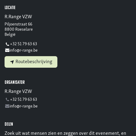
Locatie
R.Range VZW
Piljoenstraat 66
8800 Roeselare
België
+32 51 79 63 63
info@r-range.be
Routebeschrijving
Organisator
R.Range VZW
+32 51 79 63 63
info@r-range.be
Delen
Zoek uit wat mensen zien en zeggen over dit evenement, en