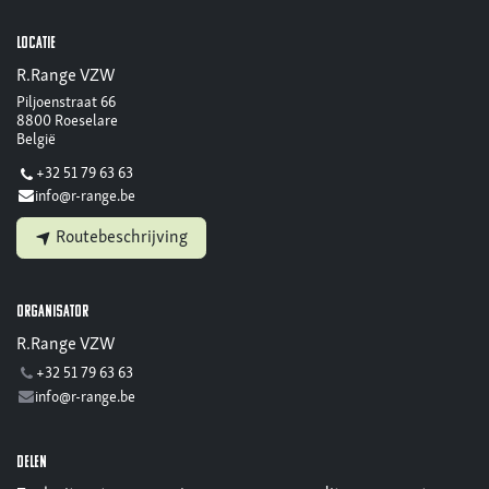
Locatie
R.Range VZW
Piljoenstraat 66
8800 Roeselare
België
+32 51 79 63 63
info@r-range.be
Routebeschrijving
Organisator
R.Range VZW
+32 51 79 63 63
info@r-range.be
Delen