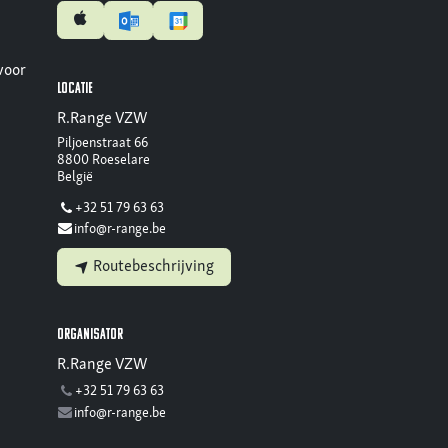
voor
Locatie
R.Range VZW
Piljoenstraat 66
8800 Roeselare
België
+32 51 79 63 63
info@r-range.be
Routebeschrijving
Organisator
R.Range VZW
+32 51 79 63 63
info@r-range.be