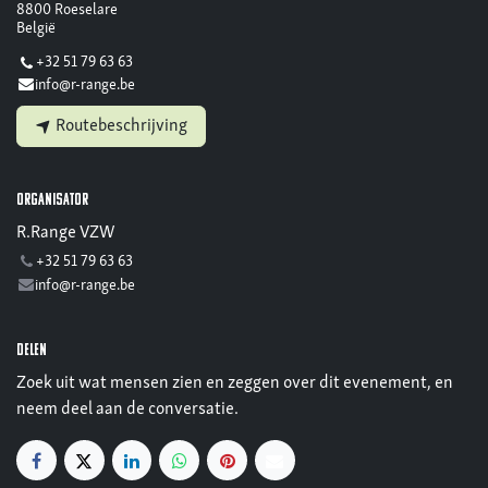
8800 Roeselare
België
+32 51 79 63 63
info@r-range.be
Routebeschrijving
Organisator
R.Range VZW
+32 51 79 63 63
info@r-range.be
Delen
Zoek uit wat mensen zien en zeggen over dit evenement, en
neem deel aan de conversatie.