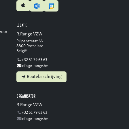
Locatie
voor
R.Range VZW
Piljoenstraat 66
8800 Roeselare
België
+32 51 79 63 63
info@r-range.be
Routebeschrijving
Organisator
R.Range VZW
+32 51 79 63 63
info@r-range.be