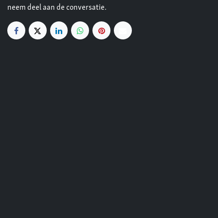
neem deel aan de conversatie.
Handige links
Startpagina
Lidmaatschappen
Kennismakingen
Reglement veiligheid
Info overheidsdiensten
Cookies
Privacy
Algemene voorwaarden
openingsuren