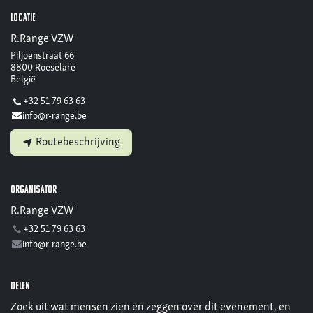
Locatie
R.Range VZW
Piljoenstraat 66
8800 Roeselare
België
+32 51 79 63 63
info@r-range.be
Routebeschrijving
Organisator
R.Range VZW
+32 51 79 63 63
info@r-range.be
Delen
Zoek uit wat mensen zien en zeggen over dit evenement, en