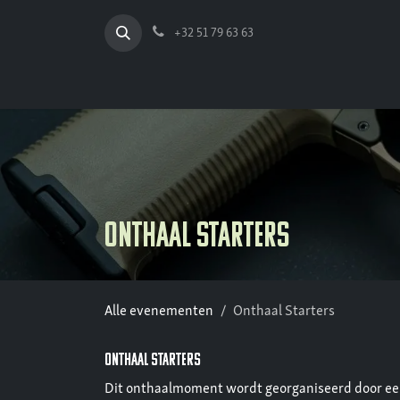
Overslaan naar inhoud
+32 51 79 63 63
Onthaal Starters
Alle evenementen
Onthaal Starters
Onthaal Starters
Dit onthaalmoment wordt georganiseerd door een o