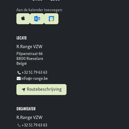
Aan de kalender toevoegen:
Locatie
R.Range VZW
Piljoenstraat 66
8800 Roeselare
België
+32 51 79 63 63
info@r-range.be
Routebeschrijving
Organisator
R.Range VZW
+32 51 79 63 63