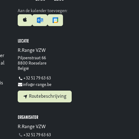
Aan de kalender toevoegen:
Locatie
R.Range VZW
er
Piljoenstraat 66
 al
8800 Roeselare
België
+32 51 79 63 63
is
info@r-range.be
Routebeschrijving
Organisator
R.Range VZW
+32 51 79 63 63