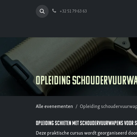
Overslaan naar inhoud
+32 51 79 63 63
Opleiding schoudervuurw
Alle evenementen
Opleiding schoudervuurwa
opleiding schieten met schoudervuurwapens voor s
Deze praktische cursus wordt georganiseerd door 