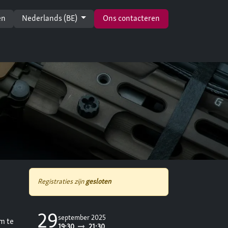
en
Nederlands (BE)
Ons contacteren
Registraties zijn
gesloten
29
september 2025
m te
19:30
21:30