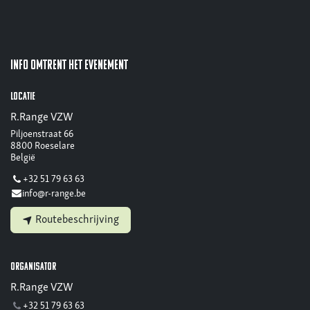
Info omtrent het evenement
Locatie
R.Range VZW
Piljoenstraat 66
8800 Roeselare
België
+32 51 79 63 63
info@r-range.be
Routebeschrijving
Organisator
R.Range VZW
+32 51 79 63 63