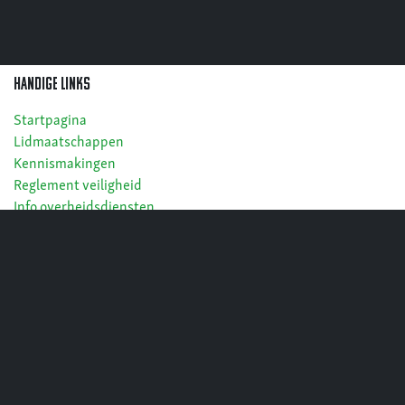
Handige links
Startpagina
Lidmaatschappen
Kennismakingen
Reglement veiligheid
Info overheidsdiensten
Cookies
Privacy
Algemene voorwaarden
openingsuren
De schietstanden zijn op weekdagen open tussen 18u en 22u.
Op zaterdag is de schietstand open tussen 10u en 20u.