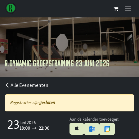
Overslaan naar inhoud
R.Dynamic groepstraining 23 juni 2026
Alle Evenementen
Registraties zijn
gesloten
Aan de kalender toevoegen:
23
juni 2026
18:00
22:00