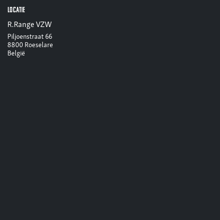
Locatie
R.Range VZW
Piljoenstraat 66
8800 Roeselare
België
+32 51 79 63 63
info@r-range.be
Routebeschrijving
Organisator
R.Range VZW
+32 51 79 63 63
info@r-range.be
Delen
Zoek uit wat mensen zien en zeggen over dit evenement, en