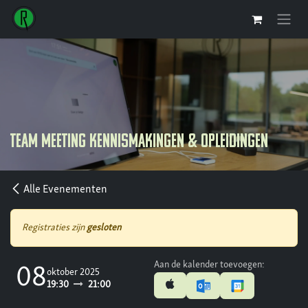
Overslaan naar inhoud
Team Meeting Kennismakingen & Opleidingen
Alle Evenementen
Registraties zijn
gesloten
Aan de kalender toevoegen:
08
oktober 2025
19:30
21:00