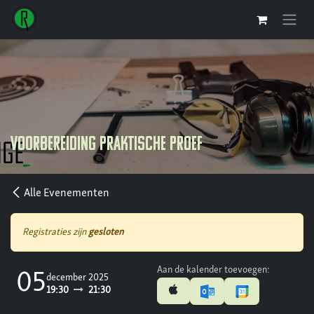
Overslaan naar inhoud
Voorbereiding praktische proef
Alle Evenementen
Registraties zijn
gesloten
Aan de kalender toevoegen:
05
december 2025
19:30
21:30