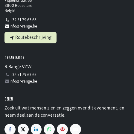
Piljoenstraat 66
8800 Roeselare
België
+32 51 79 63 63
info@r-range.be
Routebeschrijving
Organisator
R.Range VZW
+32 51 79 63 63
info@r-range.be
Delen
Zoek uit wat mensen zien en zeggen over dit evenement, en
neem deel aan de conversatie.