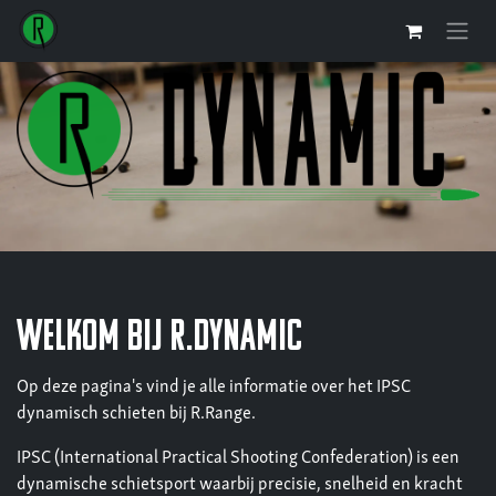
Se rendre au contenu
welkom bij r.dynamic
Op deze pagina's vind je alle informatie over het IPSC
dynamisch schieten bij R.Range.
IPSC (International Practical Shooting Confederation) is een
dynamische schietsport waarbij precisie, snelheid en kracht