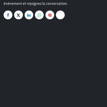
événement et rejoignez la conversation.
LIENS UTILES
Startpagina
Lidmaatschappen
Kennismakingen
Reglement veiligheid
Info overheidsdiensten
Cookies
Privacy
Algemene voorwaarden
heures d'ouverture