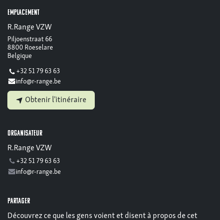
Emplacement
R.Range VZW
Piljoenstraat 66
8800 Roeselare
Belgique
+32 51 79 63 63
info@r-range.be
Obtenir l'itinéraire
Organisateur
R.Range VZW
+32 51 79 63 63
info@r-range.be
Partager
Découvrez ce que les gens voient et disent à propos de cet