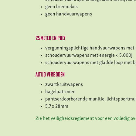
geen brennekes
geen handvuurwapens
25meter en poly
vergunningsplichtige handvuurwapens met e
schoudervuurwapens met energie < 5.000J
schoudervuurwapens met gladde loop met b
altijd verboden
zwartkruitwapens
hagelpatronen
pantserdoorborende munitie, lichtspoortmun
5.7 x 28mm
Zie het veiligheidsreglement voor een volledig o