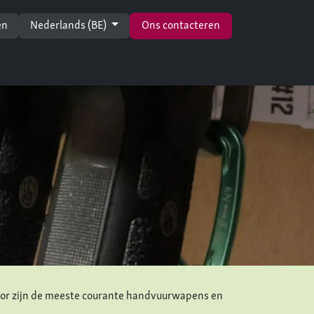
en
Nederlands (BE)
Ons contacteren
oor zijn de meeste courante handvuurwapens en