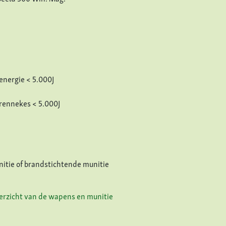
nergie < 5.000J
rennekes < 5.000J
itie of brandstichtende munitie
verzicht van de wapens en munitie